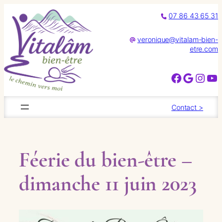
Aller
07 86 43 65 31
au
contenu
veronique@vitalam-bien-
etre.com
Facebook
Google
Instagram
YouTube
Contact >
Féerie du bien-être –
dimanche 11 juin 2023