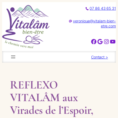
Aller
07 86 43 65 31
au
contenu
veronique@vitalam-bien-
etre.com
Facebook
Google
Instagram
YouTube
Contact >
REFLEXO
VITALÂM aux
Virades de l’Espoir,