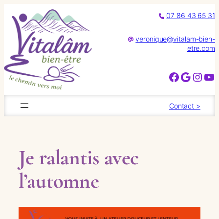
Aller
07 86 43 65 31
au
contenu
veronique@vitalam-bien-
etre.com
Facebook
Google
Instagram
YouTube
Contact >
Je ralantis avec
l’automne